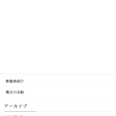
第46回みなと学園 運動会を開催しました！～午
前の部～
2026-06-03
カテゴリー
Uncategorized
保護者
配布物
教職員紹介
最近の活動
アーカイブ