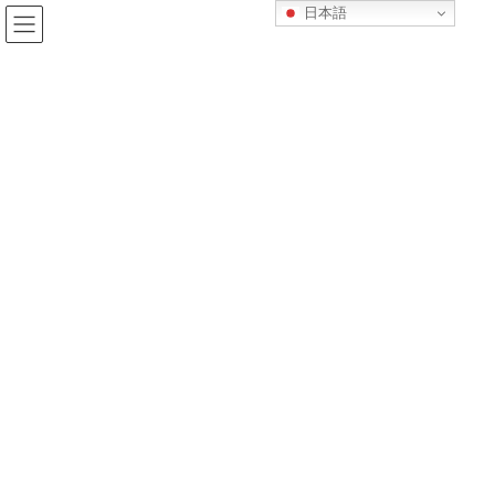
コ
ナ
日本語
ン
ビ
テ
ゲ
ン
ー
教職員紹介
ツ
シ
へ
ョ
ス
ン
HOME
教職員紹介
キ
に
時を超えてつながる「みなと」の絆 ――O先生 × Y先生 教職員 驚きの再会
ッ
移
プ
動
2025-11-22
/ 最終更新日時 :
2026-05-23
教職員紹介
時を超えてつながる「みなと」
の絆 ――O先生 × Y先生 教職員 驚
きの再会